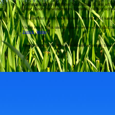
Vielen dank für den perfekten Nachmittag. Es war sehr 
kleine Kinder ein wunderbares Erlebnis. Es fühlte sich 
Das Herzblut das ihr beide in dieses Projekt steckt kann
Vielen vielen Dank und bitte macht weiter so bis ganz ba
Zurück
Weiter
Ich würde mich sehr über einen Gästebucheintrag freuen