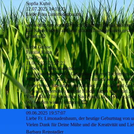
Sopfia Kuhn
12.07.2025
14:13:25
Liebe Frau Limonadenbaum,
wir wollen uns noch Herzlich bedanken für das schöne Ge
Die Kinder waren alle sehr glücklich und gelassen gester
gefallen😊
Liebe Grüsse
Familie Kuhn
Lisa Oyono
11.06.2025
21:27:23
Liebe Frau Limonadenbaum,
Wir haben heute den 6. Geburtstag unserer Tochter bei dir
Wie auch am 4. Geburtstag war es einfach wieder wunde
Deine Weide ist einfach ein Paradies für Kinder und das
Es war wunderschön und die Kinder hatten super viel Sp
Vielen Dank für den tollen Nachmittag, deine Weide, dei
Wir werden wieder kommen 😊
Michaela Anna
09.06.2025
19:57:07
Liebe Fr. Limonadenbaum, der heutige Geburtstag von uns
Vielen Dank für Deine Mühe und die Kreativität und Lieb
Barbara Reinstadler