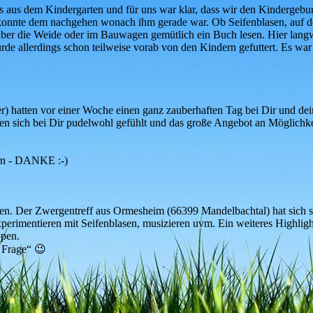
us dem Kindergarten und für uns war klar, dass wir den Kindergeburtst
r konnte dem nachgehen wonach ihm gerade war. Ob Seifenblasen, auf d
er die Weide oder im Bauwagen gemütlich ein Buch lesen. Hier langwei
rde allerdings schon teilweise vorab von den Kindern gefuttert. Es wa
) hatten vor einer Woche einen ganz zauberhaften Tag bei Dir und dein
en sich bei Dir pudelwohl gefühlt und das große Angebot an Möglichkei
ern - DANKE :-)
en. Der Zwergentreff aus Ormesheim (66399 Mandelbachtal) hat sich se
erimentieren mit Seifenblasen, musizieren uvm. Ein weiteres Highlight
ppen.
 Frage“ 😉