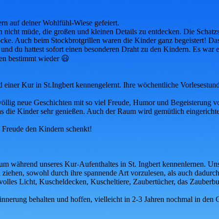
rn auf deiner Wohlfühl-Wiese gefeiert.
nicht müde, die großen und kleinen Details zu entdecken. Die Schatzs
öcke. Auch beim Stockbrotgrillen waren die Kinder ganz begeistert! Das
e und du hattest sofort einen besonderen Draht zu den Kindern. Es war
en bestimmt wieder 😃
ner Kur in St.Ingbert kennengelernt. Ihre wöchentliche Vorlesestund
lig neue Geschichten mit so viel Freude, Humor und Begeisterung vor, 
as die Kinder sehr genießen. Auch der Raum wird gemütlich eingerichte
nd Freude den Kindern schenkt!
m während unseres Kur-Aufenthaltes in St. Ingbert kennenlernen. Uns 
iehen, sowohl durch ihre spannende Art vorzulesen, als auch dadurch, d
volles Licht, Kuscheldecken, Kuscheltiere, Zaubertücher, das Zauber
nnerung behalten und hoffen, vielleicht in 2-3 Jahren nochmal in den