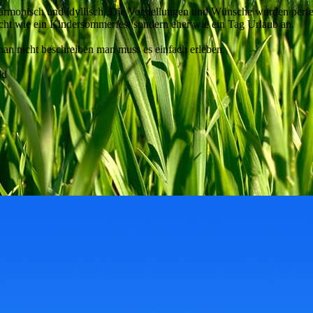
harmonisch und idyllisch. Die Vorstellungen und Wünsche wurden perfe
nicht wie ein Kindersommerfest sondern eher wie ein Tag Urlaub an.
 man nicht beschreiben man muss es einfach erleben.
ld
!