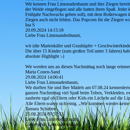
Wir kennen Frau Limonadenbaum und ihre Ziegen bereits a
der Weide eingeflogen und alle hatten ihren Spaß. Jede
Frühjahr Nachwuchs geben soll), mit dem Bollerwagen üb
Ziegen auch nicht fehlen. Das Popcorn für die Ziegen wu
Ina S
20.09.2024
14:15:18
Liebe Frau Limonandenbaum,
wir (die Marienkäfer und Grashüpfer + Geschwisterkinder
Die über 15 Kinder (zum großen Teil unter 3 Jahren) hab
absolute Highlight :-)
Wir werden uns an diesen Nachmittag noch lange erinn
Maria Conen-Sand
29.08.2024
14:00:41
Liebe Frau Limonadenbaum,
Wir durften Sie und Ihre Mädels am 07.08.24 kennenlern
ganzen Nachmittag viel Spaß beim Toben, Verkleiden, exp
zauberte egal ob Eltern oder Kids ein Lächeln auf die Li
Alle Eltern waren sich einig. „Wir kommen wieder-keine
Tamara Schubert
25.08.2024
07:57:33
Liebe Frau Limonadenbaum,
Lieber Herr Limonadenbaum,