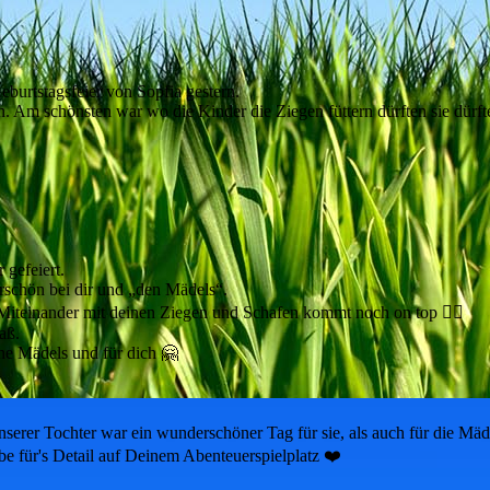
burtstagsfeier von Sopfia gestern.
n. Am schönsten war wo die Kinder die Ziegen füttern dürften sie dürfte
 gefeiert.
rschön bei dir und „den Mädels“.
 Miteinander mit deinen Ziegen und Schafen kommt noch on top 👍🏽
aß.
ne Mädels und für dich 🤗
erer Tochter war ein wunderschöner Tag für sie, als auch für die Mädel
e für's Detail auf Deinem Abenteuerspielplatz ❤️