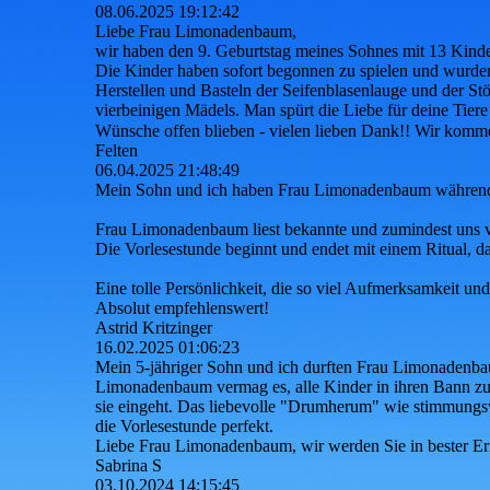
08.06.2025
19:12:42
Liebe Frau Limonadenbaum,
wir haben den 9. Geburtstag meines Sohnes mit 13 Kinde
Die Kinder haben sofort begonnen zu spielen und wurden 
Herstellen und Basteln der Seifenblasenlauge und der St
vierbeinigen Mädels. Man spürt die Liebe für deine Tier
Wünsche offen blieben - vielen lieben Dank!! Wir komm
Felten
06.04.2025
21:48:49
Mein Sohn und ich haben Frau Limonadenbaum während ei
Frau Limonadenbaum liest bekannte und zumindest uns völ
Die Vorlesestunde beginnt und endet mit einem Ritual, d
Eine tolle Persönlichkeit, die so viel Aufmerksamkeit u
Absolut empfehlenswert!
Astrid Kritzinger
16.02.2025
01:06:23
Mein 5-jähriger Sohn und ich durften Frau Limonadenbau
Limonadenbaum vermag es, alle Kinder in ihren Bann zu z
sie eingeht. Das liebevolle "Drumherum" wie stimmungs
die Vorlesestunde perfekt.
Liebe Frau Limonadenbaum, wir werden Sie in bester Eri
Sabrina S
03.10.2024
14:15:45