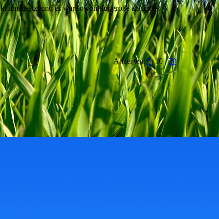
kt umgesetzt und es war sowohl für große als auch
Anzeigen:
5
10
20