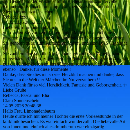
der Besuch auf der Weide ist für uns jedesmal ein wundervolle
Erinnerung. Es macht uns unglaublichen Spaß dich und deine
Ziegenfreunde zu besuchen.
Rebecca Izzo
14.05.2026
20:52:22
Liebe Frau Limonadenbaum,
wir durften Sie vor zwei Jahren einige Male und auch heute bei
unserem Kuraufenthalt in St. Ingbert bei der Vorlesestunde erleben.
Sie gehören quasi zum Kuraufenthalt dazu und sind DAS Highlight
!!
Sie zaubern eine so tolle Atmosphäre, gemütlich, kuschelig, sind
wertschätzend, offen, zugewandt den Kindern gegenüber und nicht
nur die Kinder kleben an ihren Lippen, sondern ich als Mama
ebenso - Danke, für diese Momente !
Danke, dass Sie dies mit so viel Herzblut machen und danke, dass
Sie uns in die Welt der Märchen im Nu verzaubern !!
Vielen Dank für so viel Herzlichkeit, Fantasie und Geborgenheit. ✨
Liebe Grüße
Rebecca, Pascal und Elia
Clara Sonnenschein
14.05.2026
20:48:38
Hallo Frau Limonadenbaum
Heute durfte ich mit meiner Tochter die erste Vorlesestunde in der
kurklinik besuchen. Es war einfach wundervoll.. Die liebevolle Art
von Ihnen und einfach alles drumherum war einzigartig